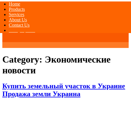
Home
Products
Services
About Us
Contact Us
Today Special
Category:
Экономические
новости
Купить земельный участок в Украине
Продажа земли Украина