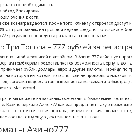
еркало это необходимость.
в обход блокировки.
одключения к сети.
акже вознаграждаются. Кроме того, клиенту откроется доступ к
0% от проигранных на прошлой неделе средств. По условиям бо
но777 регулярно проводятся различные соревнования.
о Три Топора – 777 рублей за регист
ригинальной механикой и дизайном. В Азино 777 действует про
твергам гемблерам предоставляется возможность вернуть до 12
 принимает рубли, доллары, евро и другие валюты. Перейдя по 
урс, на который вы хотели попасть. Если не произошло никакой 
йтов, загрузка видеослотов выполняется максимально быстро. 
estro, Mastercard.
играть вы можете на законных основаниях. Уважаемые гости наш
не. Казино зеркало Azino777 как раз предлагает такую возмож
кало – это точная копия портала, ничем не отличающаяся от оф
ющее соответствующую деятельность с 2011 года.
оматы Азино777