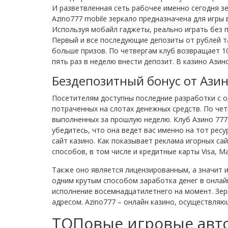
И разветвленная сеть рабочее именно сегодня з
Azino777 mobile зеркало предназначена для игры 
Используя мобайл гаджеты, реально играть без п
Первый и все последующие депозиты от рублей т
больше призов. По четвергам клуб возвращает 1
пять раз в неделю внести депозит. В казино Ази
Бездепозитный бонус от Азин
Посетителям доступны последние разработки с о
потраченных на слотах денежных средств. По че
выполненных за прошлую неделю. Клуб Азино 777
убедитесь, что она ведет вас именно на тот рес
сайт казино. Как показывает реклама игорных са
способов, в том числе и кредитные карты Visa, Ma
Также оно является лицензированным, а значит 
одним крутым способом заработка денег в онлай
исполнение восемнадцатилетнего на момент. Зер
адресом. Azino777 – онлайн казино, осуществля
ТОПовые игровые авт