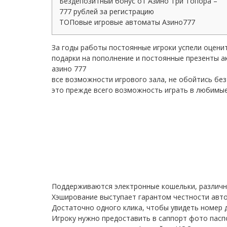
Бездепозитный бонус от Азино Три Топора –
777 рублей за регистрацию
ТОПовые игровые автоматы Азино777
За годы работы постоянные игроки успели оцени
подарки на пополнение и постоянные презенты а
азино 777
все возможности игрового зала, не обойтись без
это прежде всего возможность играть в любимые 
Поддерживаются электронные кошельки, различны
Хэширование выступает гарантом честности автом
Достаточно одного клика, чтобы увидеть номер 
Игроку нужно предоставить в саппорт фото пасп