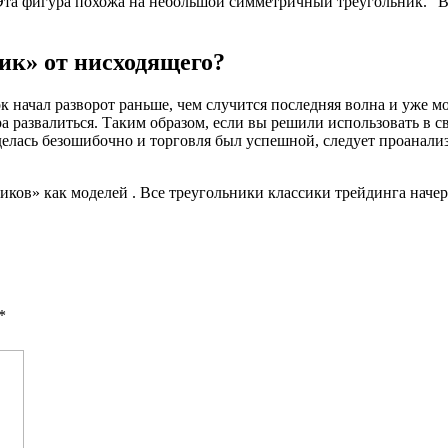
. Эта фигура похожа на небольшой симметричный треугольник. 
ик» от нисходящего?
к начал разворот раньше, чем случится последняя волна и уже м
 развалиться. Таким образом, если вы решили использовать в св
иделась безошибочно и торговля был успешной, следует проана
ов» как моделей . Все треугольники классики трейдинга начерт
*