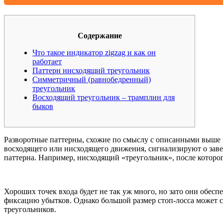
Содержание
Что такое индикатор zigzag и как он
работает
Паттерн нисходящий треугольник
Симметричный (равнобедренный)
треугольник
Восходящий треугольник – трамплин для
быков
Разворотные паттерны, схожие по смыслу с описанными выше п
восходящего или нисходящего движения, сигнализируют о зав
паттерна. Например, нисходящий «треугольник», после которо
Хороших точек входа будет не так уж много, но зато они обес
фиксацию убытков. Однако большой размер стоп-лосса может с
треугольников.