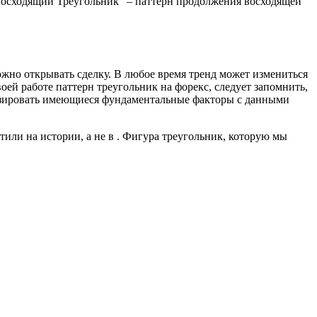
“Восходящий Треугольник” – паттерн продолжения восходящей
ожно открывать сделку. В любое время тренд может измениться
оей работе паттерн треугольник на форекс, следует запомнить,
лизировать имеющиеся фундаментальные факторы с данными
или на истории, а не в . Фигура треугольник, которую мы