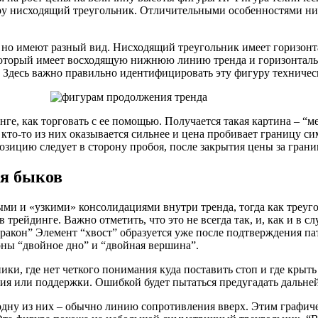
ру нисходящий треугольник. Отличительными особенностями нис
, но имеют разный вид. Нисходящий треугольник имеет горизон
 который имеет восходящую нижнюю линию тренда и горизонтал
 Здесь важно правильно идентифицировать эту фигуру техническо
нге, как торговать с ее помощью. Получается такая картина – “
 кто-то из них оказывается сильнее и цена пробивает границу 
позицию следует в сторону пробоя, после закрытия цены за гран
ля быков
ыми и «узкими» консолидациями внутри тренда, тогда как треуг
рейдинге. Важно отметить, что это не всегда так, и, как и в сл
ракон” Элемент “хвост” образуется уже после подтверждения па
рны “двойное дно” и “двойная вершина”.
ники, где нет четкого понимания куда поставить стоп и где крыт
ия или поддержки. Ошибкой будет пытаться предугадать дальней
одну из них – обычно линию сопротивления вверх. Этим графиче