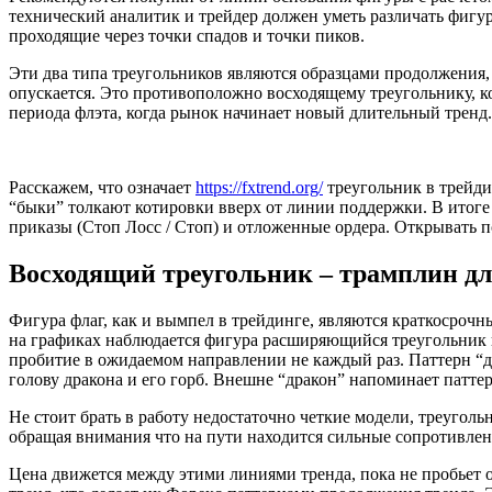
технический аналитик и трейдер должен уметь различать фигу
проходящие через точки спадов и точки пиков.
Эти два типа треугольников являются образцами продолжения
опускается. Это противоположно восходящему треугольнику,
периода флэта, когда рынок начинает новый длительный тренд.
Расскажем, что означает
https://fxtrend.org/
треугольник в трейди
“быки” толкают котировки вверх от линии поддержки. В итоге
приказы (Стоп Лосс / Стоп) и отложенные ордера. Открывать 
Восходящий треугольник – трамплин д
Фигура флаг, как и вымпел в трейдинге, являются краткосрочн
на графиках наблюдается фигура расширяющийся треугольник в т
пробитие в ожидаемом направлении не каждый раз. Паттерн “д
голову дракона и его горб. Внешне “дракон” напоминает патте
Не стоит брать в работу недостаточно четкие модели, треуголь
обращая внимания что на пути находится сильные сопротивлен
Цена движется между этими линиями тренда, пока не пробьет 