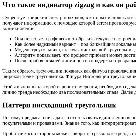
Что такое индикатор zigzag и как он ра
Существует широкий спектр подходов, в которых используются 
получают информацию, с помощью которой затем прогнозируют
возникновения.
Она позволяет графически отобразить текущее настроени
Как более надежный вариант – под ближайшим локальн
Модель треугольника, включая нисходящий треугольник,
Алгоритм показывает, что процент прибыли может достиг
После пробоя нижней линии она из поддержки превращае
Таким образом, треугольник появился как фигура продолжения
широкой точке треугольника. Фигура Нисходящий треугольник
Чтобы выполнить второй вариант измерения, необходимо сдела
линию тренда необходимо два последовательных спада. Далее д
Паттерн нисходящий треугольник
Поэтому предлагаю не гадать, а использовать единственно вер
покупателями и продавцами. Знание того, как интерпретирова
Пробитие косой стороны может говорить о развороте тренда, п