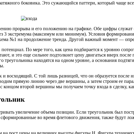
затяжного боковика. Это сужающийся паттерн, который чаще вс
лению прорыва и его положению на графике. Обе цифры служат
з 3 экстремума (максимум или минимум). Условия формирования
 Схема №1 на продолжение тренда. Другой важный момент — опр
отенциал. По мере того, как цена подбирается к уровню сопро
отают, и это еще сильнее подтолкнет цену двигаться вверх пос
 треугольника находятся на одном уровне, а основания подтяги
ы.
и восходящий. С той лишь разницей, что он образуется после н
водим прямую линию через две вершины, а затем строим ее пар
 концом второй вершины мы получаем точку входа в сделку, как
гольник
ривать увеличение объема позиции. Если треугольник был постро
, сформированные во время флетового движения, также будут ло
м на рост цены на величину высоты фигуры Н. Фигура техниче