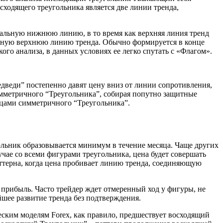
ходящего треугольника является две линии тренда,
тальную нижнюю линию, в то время как верхняя линия тренд
ьную верхнюю линию тренда. Обычно формируется в конце
го анализа, в данных условиях ее легко спутать с «Флагом».
медведи” постепенно давят цену вниз от линии сопротивления,
симметричного “Треугольника”, собирая попутно защитные
ицами симметричного “Треугольника”.
ольник образовывается минимум в течение месяца. Чаще других
учае со всеми фигурами треугольника, цена будет совершать
ттерна, когда цена пробивает линию тренда, соединяющую
ь прибыль. Часто трейдер ждет отмеренный ход у фигуры, не
шее развитие тренда без подтверждения.
ским моделям Forex, как правило, предшествует восходящий