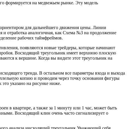
его формируется на медвежьем рынке. Эту модель
 ориентиром для дальнейшего движения цены. Линии
 и отработка аналогичная, как Схема №3 на продолжение
еделение рабочих таймфреймов.
тивления, появляются новые трейдеры, которые начинают
ле пробоя. Восходящий треугольник имеет верхнюю плоскую
ваются к вершине. Когда вы видите этот треугольник на
исходящего тренда. В остальном все параметры входа и выхода
аллельную копию и проводим через точку основания фигуры
 это указано на рисунке ниже.
ен в квартире, а также за 1 минуту или 1 час, может быть
жными. Восходящий клин очень часто сигнализирует о
ского анализа нисходящий треугольник Уважающий себя