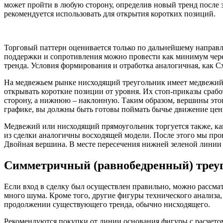
может пройти в любую сторону, определив новый тренд после 
рекомендуется использовать для открытия коротких позиций.
Торговый паттерн оценивается только по дальнейшему направ
поддержки и сопротивления можно провести как минимум чере
тренда. Условия формирования и отработка аналогичная, как
На медвежьем рынке нисходящий треугольник имеет медвежий п
открывать короткие позиции от уровня. Их стоп-приказы сраб
сторону, а нижнюю – наклонную. Таким образом, вершины этого
графике, вы должны быть готовы поймать бычье движение цен
Медвежий или нисходящий прямоугольник торгуется также, как 
из сделки аналогичны восходящей модели. После этого мы про
Двойная вершина. В месте пересечения нижней зеленой линии с
Симметричный (равнобедренный) треу
Если вход в сделку был осуществлен правильно, можно рассмат
много шума. Кроме того, другие фигуры технического анализа
продолжении существующего тренда, обычно нисходящего.
Рекомендуются покупки от линии основания фигуры с расчето